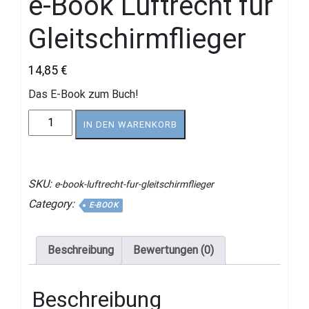
e-Book Luftrecht für
Gleitschirmflieger
14,85
€
Das E-Book zum Buch!
e-
IN DEN WARENKORB
Book
Luftrecht
für
Gleitschirmflieger
SKU:
e-book-luftrecht-fur-gleitschirmflieger
Menge
Category:
E-BOOK
Beschreibung
Bewertungen (0)
Beschreibung